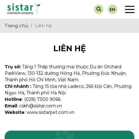
EN
Về chúng tôi
Chẩn Đoán
Tin Tuyển Dụng
Máy Xét 
Dành cho
Trang chủ
Liên hệ
Giá trị cốt lõi
Dinh Dưỡng
Hoạt Động Sự Kiện
Test Nha
Dành ch
LIÊN HỆ
Thuốc Điều Trị
Tin Khuyến Mại
Nước Tiể
Vắc-Xin
Tin Về Ngành
Trụ sở:
Tầng 1 Tháp thương mại thuộc Dự án Orchard
ParkView, 130-132 đường Hồng Hà, Phường Đức Nhuận,
Thành phố Hồ Chí Minh, Việt Nam.
Chi nhánh :
Tầng 15 tòa nhà Ladeco, 266 Đội Cấn, Phường
Ngọc Hà, Thành phố Hà Nội.
Hotline
: (028) 7300 9066
Email
: cskh@sistar.com.vn
Website
: www.sistarpet.com.vn