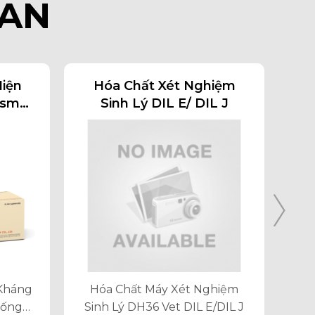
UAN
Hiện
Hóa Chất Xét Nghiệm
asma
Sinh Lý DIL E/ DIL J
Mèo
 Kháng
Hóa Chất Máy Xét Nghiệm
Hóa 
hống
Sinh Lý DH36 Vet DIL E/DIL J
Si