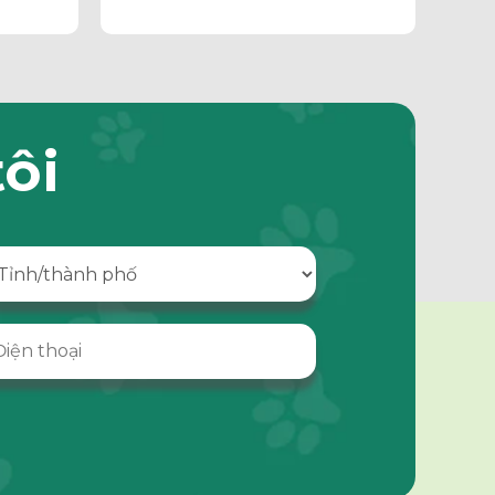
 Chó,
tôi