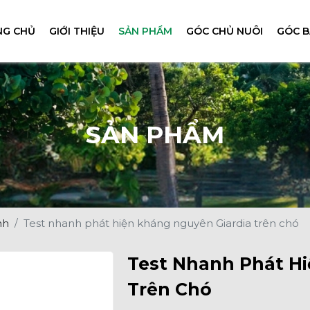
NG CHỦ
GIỚI THIỆU
SẢN PHẨM
GÓC CHỦ NUÔI
GÓC B
SẢN PHẨM
nh
Test nhanh phát hiện kháng nguyên Giardia trên chó
Test Nhanh Phát H
Trên Chó