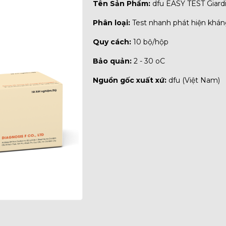
Tên Sản Phẩm:
dfu EASY TEST Giard
Phân loại:
Test nhanh phát hiện khán
Quy cách:
10 bộ/hộp
Bảo quản:
2 - 30 oC
Nguồn gốc xuất xứ:
dfu (Việt Nam)