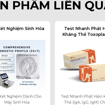
N PHẨM LIÊN Q
Xét Nghiệm Sinh Hóa
Test Nhanh Phát 
Kháng Thể Toxopl
Gondi Trên Chó, 
 Xét Nghiệm Dành Cho
Test Nhanh Phát Hiện
Máy Sinh Hóa
Thể (IgA, IgG, IgM) C