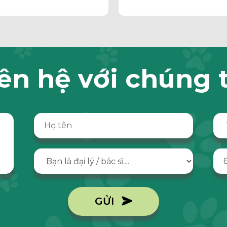
Toxoplasma Gondi Trên
Mèo
ên hệ với chúng 
GỬI