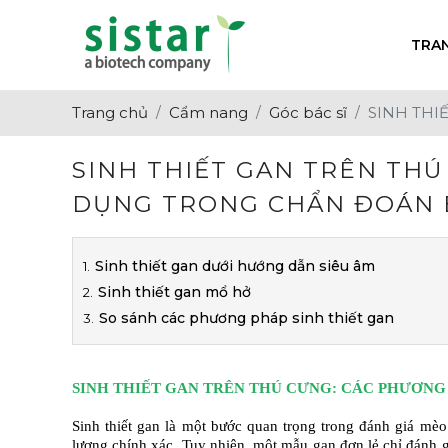
TRA
Về chúng tôi
Chẩn Đoán
Tin Tuyển Dụng
Trang chủ
Cẩm nang
Góc bác sĩ
SINH THI
Giá trị cốt lõi
Dinh Dưỡng
Hoạt Động Sự Kiện
Thuốc Điều Trị
Tin Khuyến Mại
SINH THIẾT GAN TRÊN TH
DỤNG TRONG CHẨN ĐOÁN 
Vắc-Xin
Tin Về Ngành
Sinh thiết gan dưới hướng dẫn siêu âm
Sinh thiết gan mổ hở
So sánh các phương pháp sinh thiết gan
SINH THIẾT GAN TRÊN THÚ CƯNG: CÁC PHƯƠN
Sinh thiết gan là một bước quan trọng trong đánh giá mèo 
lượng chính xác. Tuy nhiên, một mẫu gan đơn lẻ chỉ đánh g