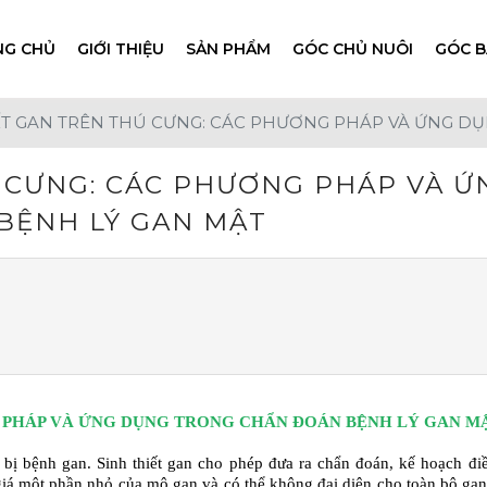
NG CHỦ
GIỚI THIỆU
SẢN PHẨM
GÓC CHỦ NUÔI
GÓC B
ẾT GAN TRÊN THÚ CƯNG: CÁC PHƯƠNG PHÁP VÀ ỨNG D
Ú CƯNG: CÁC PHƯƠNG PHÁP VÀ Ứ
BỆNH LÝ GAN MẬT
G PHÁP VÀ ỨNG DỤNG TRONG CHẨN ĐOÁN BỆNH LÝ GAN M
bị bệnh gan. Sinh thiết gan cho phép đưa ra chẩn đoán, kế hoạch điều 
iá một phần nhỏ của mô gan và có thể không đại diện cho toàn bộ gan.