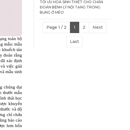
TỐI ƯU HOÁ SINH THIẾT CHO CHẨN
ĐOÁN BỆNH LÝ NỘI TẠNG TRONG
BỤNG Ở MÈO
Page 1 / 2
1
2
Next
ạng toàn bộ 
Last
ng mẫu: mẫu 
 khuếch tán 
y đoán rằng 
đã xác định 
à việc giải 
và mẫu sinh 
g chúng đại 
h thước mẫu 
nh thái học 
được khuyến 
thước và độ 
ng chỉ chứa 
ũng báo cáo 
ược hơn bốn 