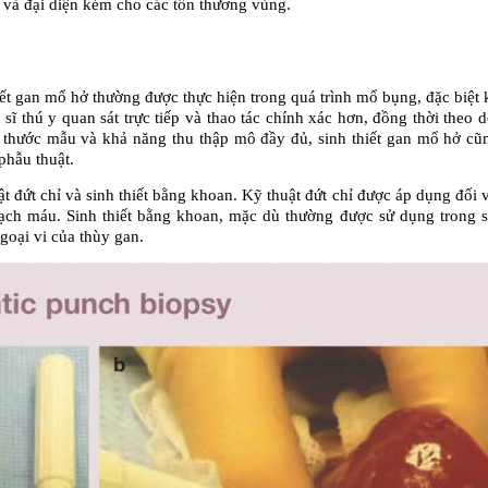
i và đại diện kém cho các tổn thương vùng.
iết gan mổ hở thường được thực hiện trong quá trình mổ bụng, đặc biệt k
ĩ thú y quan sát trực tiếp và thao tác chính xác hơn, đồng thời theo dõ
ch thước mẫu và khả năng thu thập mô đầy đủ, sinh thiết gan mổ hở cũ
phẫu thuật.
t đứt chỉ và sinh thiết bằng khoan. Kỹ thuật đứt chỉ được áp dụng đối v
ạch máu. Sinh thiết bằng khoan, mặc dù thường được sử dụng trong sin
goại vi của thùy gan.