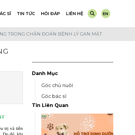
ÁC SĨ
TIN TỨC
HỎI ĐÁP
LIÊN HỆ
EN
Máy Xét Nghiệm
Dành cho chó
ỤNG TRONG CHẨN ĐOÁN BỆNH LÝ GAN MẬT
Test Nhanh
Dành cho mèo
Nước Tiểu
NG
Danh Mục
Góc chủ nuôi
Góc bác sĩ
Tin Liên Quan
ẬT
trị và tiên 
 Do đó, khi 