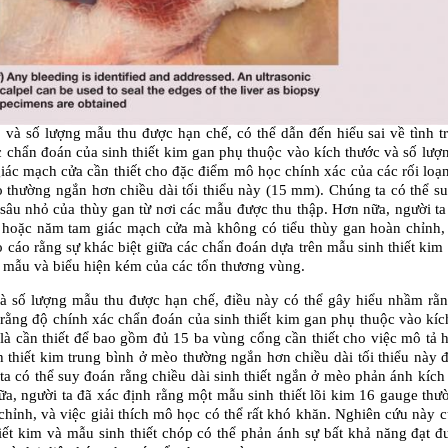
ỏ và số lượng mẫu thu được hạn chế, có thể dẫn đến hiểu sai về tình tr
 chẩn đoán của sinh thiết kim gan phụ thuộc vào kích thước và số lượ
iác mạch cửa cần thiết cho đặc điểm mô học chính xác của các rối loạn
o thường ngắn hơn chiều dài tối thiểu này (15 mm). Chúng ta có thể su
sâu nhỏ của thùy gan từ nơi các mẫu được thu thập. Hơn nữa, người ta 
 hoặc năm tam giác mạch cửa mà không có tiểu thùy gan hoàn chỉnh, v
cáo rằng sự khác biệt giữa các chẩn đoán dựa trên mẫu sinh thiết kim 
ấy mẫu và biểu hiện kém của các tổn thương vùng.
 và số lượng mẫu thu được hạn chế, điều này có thể gây hiểu nhầm rằn
rằng độ chính xác chẩn đoán của sinh thiết kim gan phụ thuộc vào kíc
à cần thiết để bao gồm đủ 15 ba vùng cổng cần thiết cho việc mô tả hì
h thiết kim trung bình ở mèo thường ngắn hơn chiều dài tối thiểu này 
 có thể suy đoán rằng chiều dài sinh thiết ngắn ở mèo phản ánh kích 
a, người ta đã xác định rằng một mẫu sinh thiết lõi kim 16 gauge thườ
ỉnh, và việc giải thích mô học có thể rất khó khăn. Nghiên cứu này c
iết kim và mẫu sinh thiết chóp có thể phản ánh sự bất khả năng đạt đ