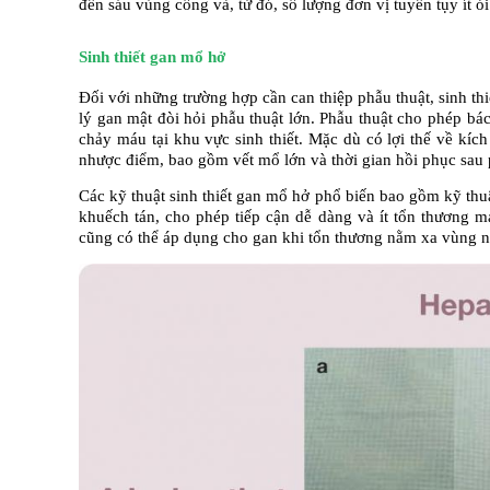
đến sáu vùng cổng và, từ đó, số lượng đơn vị tuyến tụy ít ỏ
Sinh thiết gan mổ hở
Đối với những trường hợp cần can thiệp phẫu thuật, sinh th
lý gan mật đòi hỏi phẫu thuật lớn. Phẫu thuật cho phép bác s
chảy máu tại khu vực sinh thiết. Mặc dù có lợi thế về kí
nhược điểm, bao gồm vết mổ lớn và thời gian hồi phục sau 
Các kỹ thuật sinh thiết gan mổ hở phổ biến bao gồm kỹ thuậ
khuếch tán, cho phép tiếp cận dễ dàng và ít tổn thương m
cũng có thể áp dụng cho gan khi tổn thương nằm xa vùng n