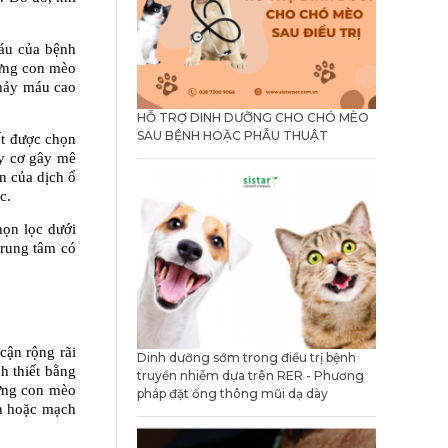
áu của bệnh 
ững con mèo 
hảy máu cao 
HỖ TRỢ DINH DƯỠNG CHO CHÓ MÈO
SAU BỆNH HOẶC PHẪU THUẬT
t được chọn 
y cơ gây mê 
 của dịch ổ 
c.
ọn lọc dưới 
rung tâm có 
ận rộng rãi 
Dinh dưỡng sớm trong điều trị bệnh
 thiết bằng 
truyền nhiễm dựa trên RER - Phương
ững con mèo 
pháp đặt ống thông mũi dạ dày
n hoặc mạch 