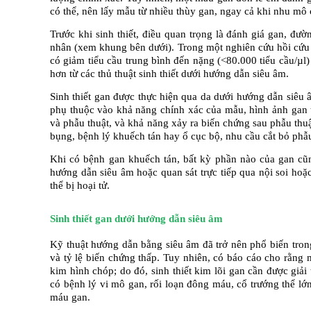
có thể, nên lấy mẫu từ nhiều thùy gan, ngay cả khi nhu mô 
Trước khi sinh thiết, điều quan trọng là đánh giá gan, đư
nhân (xem khung bên dưới). Trong một nghiên cứu hồi cứ
có giảm tiểu cầu trung bình đến nặng (<80.000 tiểu cầu/µl)
hơn từ các thủ thuật sinh thiết dưới hướng dẫn siêu âm.
Sinh thiết gan được thực hiện qua da dưới hướng dẫn siêu âm
phụ thuộc vào khả năng chính xác của mẫu, hình ảnh gan 
và phẫu thuật, và khả năng xảy ra biến chứng sau phẫu thuậ
bụng, bệnh lý khuếch tán hay ổ cục bộ, nhu cầu cắt bỏ phẫu
Khi có bệnh gan khuếch tán, bất kỳ phần nào của gan cũn
hướng dẫn siêu âm hoặc quan sát trực tiếp qua nội soi hoặc
thể bị hoại tử.
Sinh thiết gan dưới hướng dẫn siêu âm
Kỹ thuật hướng dẫn bằng siêu âm đã trở nên phổ biến trong 
và tỷ lệ biến chứng thấp. Tuy nhiên, có báo cáo cho rằng m
kim hình chóp; do đó, sinh thiết kim lõi gan cần được giả
có bệnh lý vi mô gan, rối loạn đông máu, cổ trướng thể l
máu gan.