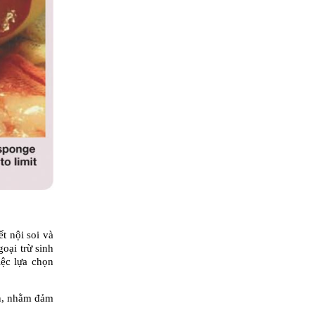
 nội soi và 
ại trừ sinh 
ệc lựa chọn 
n, nhằm đảm 