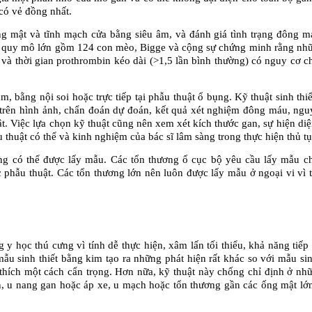
có vẻ đồng nhất.
ờng mật và tĩnh mạch cửa bằng siêu âm, và đánh giá tình trạng đông m
u quy mô lớn gồm 124 con mèo, Bigge và cộng sự chứng minh rằng nh
 và thời gian prothrombin kéo dài (>1,5 lần bình thường) có nguy cơ c
, bằng nội soi hoặc trực tiếp tại phẫu thuật ổ bụng. Kỹ thuật sinh thiế
trên hình ảnh, chẩn đoán dự đoán, kết quả xét nghiệm đông máu, ngu
t. Việc lựa chọn kỹ thuật cũng nên xem xét kích thước gan, sự hiện diện
 thuật có thể và kinh nghiệm của bác sĩ lâm sàng trong thực hiện thủ tụ
g có thể được lấy mẫu. Các tổn thương ổ cục bộ yêu cầu lấy mẫu ch
 phẫu thuật. Các tổn thương lớn nên luôn được lấy mẫu ở ngoại vi vì t
y học thú cưng vì tính dễ thực hiện, xâm lấn tối thiểu, khả năng tiếp c
ẫu sinh thiết bằng kim tạo ra những phát hiện rất khác so với mẫu sinh
i thích một cách cẩn trọng. Hơn nữa, kỹ thuật này chống chỉ định ở nh
ớn, u nang gan hoặc áp xe, u mạch hoặc tổn thương gần các ống mật lớ