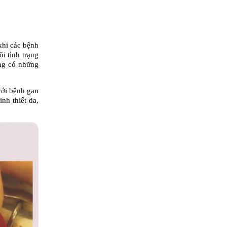
hi các bệnh 
i tình trạng 
ng có những 
ới bệnh gan 
h thiết da, 