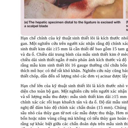
Hạn chế chính của kỹ thuật sinh thiết lõi là kích thước nh
gan. Một nghiên cứu trên người xác nhận rằng độ chính xác
sinh thiết kim dài ≥15 mm là cần thiết để bao gồm 15 tam g
và đa ổ. Chiều dài trung bình của mẫu sinh thiết kim ở mè
chiều dài sinh thiết ngắn ở mèo phản ánh kích thước và độ 
rằng mẫu kim sinh thiết lõi 16 gauge thường chỉ chứa bốn
thích mô học có thể rất khó khăn. Nghiên cứu này cũng báo 
thiết chóp, dẫn đến số lượng nhỏ các đơn vị acinar được l
Hạn chế lớn của kỹ thuật sinh thiết lõi là kích thước nhỏ
diện cho toàn bộ gan. Một nghiên cứu trên người xác nhận 
và số lượng mẫu thu được: mẫu sinh thiết kim dài ≥15 mm l
chính xác các rối loạn khuếch tán và đa ổ. Độ dài mẫu sin
nghị để đảm bảo độ chính xác chẩn đoán (15 mm). Chúng ta
sâu nhỏ của thùy gan từ nơi các mẫu được thu thập. Hơn nữ
bốn hoặc năm vùng cổng mà không có tiểu thùy gan hoàn ch
rằng sự khác biệt giữa các chẩn đoán dựa trên mẫu sinh th