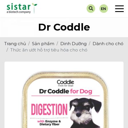
EN
Về chúng tôi
Chẩn Đoán
Tin Tuyển Dụng
Máy Xét 
Dành cho
Dr Coddle
Giá trị cốt lõi
Dinh Dưỡng
Hoạt Động Sự Kiện
Test Nha
Dành ch
Trang chủ
Sản phẩm
Dinh Dưỡng
Dành cho chó
Thuốc Điều Trị
Tin Khuyến Mại
Nước Tiể
Thức ăn ướt hỗ trợ tiêu hóa cho chó
Vắc-Xin
Tin Về Ngành