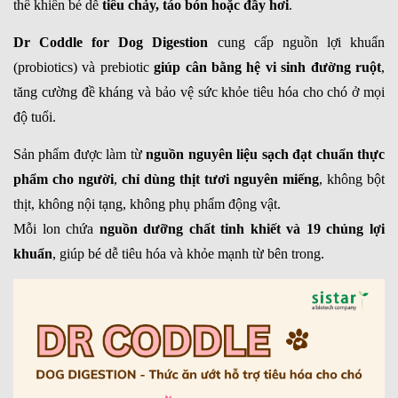
thể khiến bé dễ
tiêu chảy, táo bón hoặc đầy hơi
.
Dr Coddle for Dog Digestion
cung cấp
nguồn lợi khuẩn
(probiotics) và prebiotic
giúp cân bằng hệ vi sinh đường ruột
,
tăng cường đề kháng và bảo vệ sức khỏe tiêu hóa cho chó ở mọi
độ tuổi.
Sản phẩm được làm từ
nguồn nguyên liệu sạch đạt chuẩn thực
phẩm cho người
,
chỉ dùng thịt tươi nguyên miếng
, không bột
thịt, không nội tạng, không phụ phẩm động vật.
Mỗi lon chứa
nguồn dưỡng chất tinh khiết và
19 chủng
lợi
khuẩ
n
, giúp bé dễ tiêu hóa và khỏe mạnh từ bên trong.