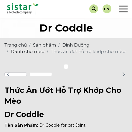
EN
Về chúng tôi
Chẩn Đoán
Tin Tuyển Dụng
Máy Xét 
Dành cho
Dr Coddle
Giá trị cốt lõi
Dinh Dưỡng
Hoạt Động Sự Kiện
Test Nha
Dành ch
Trang chủ
Sản phẩm
Dinh Dưỡng
Thuốc Điều Trị
Tin Khuyến Mại
Nước Tiể
Dành cho mèo
Thức ăn ướt hỗ trợ khớp cho mèo
Vắc-Xin
Tin Về Ngành
Thức Ăn Ướt Hỗ Trợ Khớp Cho
Mèo
Dr Coddle
Tên Sản Phẩm:
Dr Coddle for cat Joint