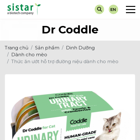
EN
Về chúng tôi
Chẩn Đoán
Tin Tuyển Dụng
Máy Xét 
Dành cho
Dr Coddle
Giá trị cốt lõi
Dinh Dưỡng
Hoạt Động Sự Kiện
Test Nha
Dành ch
Trang chủ
Sản phẩm
Dinh Dưỡng
Thuốc Điều Trị
Tin Khuyến Mại
Nước Tiể
Dành cho mèo
Thức ăn ướt hỗ trợ đường niệu dành cho mèo
Vắc-Xin
Tin Về Ngành