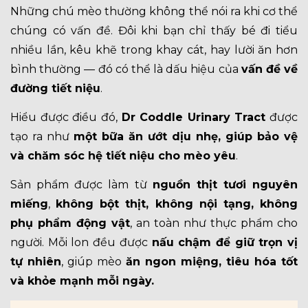
Những chú mèo thường không thể nói ra khi cơ thể
chúng có vấn đề.
Đôi khi bạn chỉ thấy bé đi tiểu
nhiều lần, kêu khẽ trong khay cát, hay lười ăn hơn
bình thường — đó có thể là dấu hiệu của
vấn đề về
đường tiết niệu
.
Hiểu được điều đó,
Dr Coddle Urinary Tract
được
tạo ra như
một bữa ăn ướt dịu nhẹ, giúp bảo vệ
và chăm sóc hệ tiết niệu cho mèo yêu
.
Sản phẩm được làm từ
nguồn thịt tươi nguyên
miếng
,
không bột thịt, không nội tạng, không
phụ phẩm động vật
, an toàn như thực phẩm cho
người. Mỗi lon đều được
nấu chậm để giữ trọn vị
tự nhiên
, giúp mèo
ăn ngon miệng, tiêu hóa tốt
và khỏe mạnh mỗi ngày.